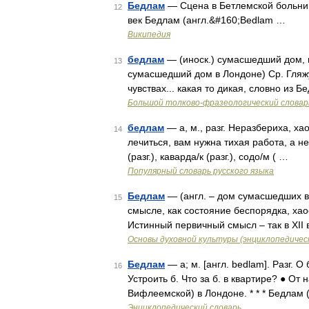
Бедлам
— Сцена в Бетлемской больнице
12
век Бедлам (англ.&#160;Bedlam …
Википедия
бедлам
— (иноск.) сумасшедший дом, в
13
сумасшедший дом в Лондоне) Ср. Гляж
чувствах... какая то дикая, словно из 
Большой толково-фразеологический словар
бедлам
— а, м., разг. Неразбериха, ха
14
лечиться, вам нужна тихая работа, а н
(разг.), каварда/к (разг.), содо/м ( …
Популярный словарь русского языка
Бедлам
— (англ. – дом сумасшедших в 
15
смысле, как состояние беспорядка, хао
Истинный первичный смысл – так в XI
Основы духовной культуры (энциклопедическ
Бедлам
— а; м. [англ. bedlam]. Разг. 
16
Устроить б. Что за б. в квартире? ● О
Вифлеемской) в Лондоне. * * * Бедлам 
Энциклопедический словарь