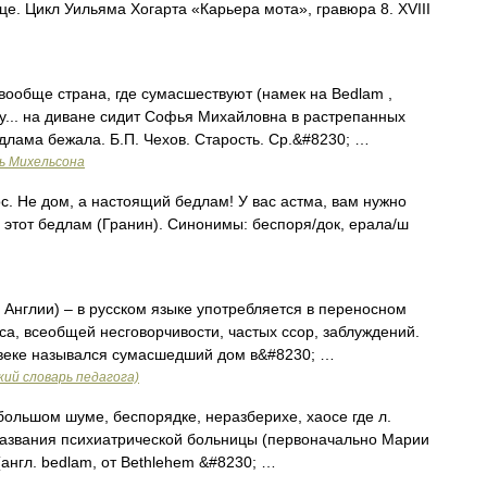
. Цикл Уильяма Хогарта «Карьера мота», гравюра 8. XVIII
ообще страна, где сумасшествуют (намек на Bedlam ,
у... на диване сидит Софья Михайловна в растрепанных
Бедлама бежала. Б.П. Чехов. Старость. Ср.&#8230; …
ь Михельсона
ос. Не дом, а настоящий бедлам! У вас астма, вам нужно
е этот бедлам (Гранин). Синонимы: беспоря/док, ерала/ш
Англии) – в русском языке употребляется в переносном
са, всеобщей несговорчивости, частых ссор, заблуждений.
I веке назывался сумасшедший дом в&#8230; …
ий словарь педагога)
О большом шуме, беспорядке, неразберихе, хаосе где л.
т названия психиатрической больницы (первоначально Марии
(англ. bedlam, от Bethlehem &#8230; …