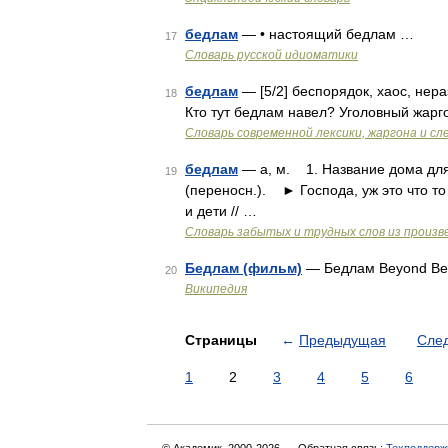
бедлам
— • настоящий бедлам …
17
Словарь русской идиоматики
бедлам
— [5/2] беспорядок, хаос, не
18
Кто тут бедлам навел? Уголовный жарг
Cловарь современной лексики, жаргона и сл
бедлам
— а, м. 1. Название дома дл
19
(переносн.). ► Господа, уж это что то
и дети // …
Словарь забытых и трудных слов из произве
Бедлам (фильм)
— Бедлам Beyond Be
20
Википедия
Страницы
←
Предыдущая
Сле
1
2
3
4
5
6