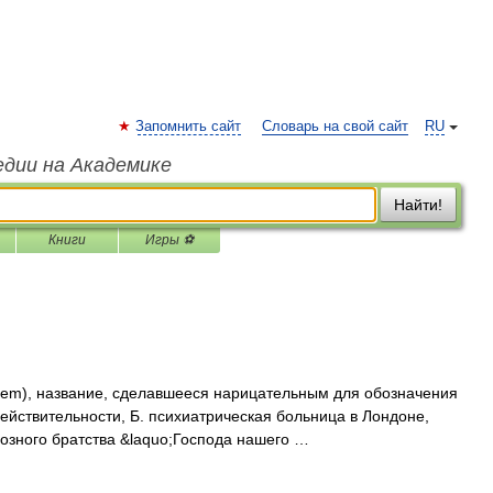
Запомнить сайт
Словарь на свой сайт
RU
едии на Академике
Найти!
Книги
Игры ⚽
em), название, сделавшееся нарицательным для обозначения
ействительности, Б. психиатрическая больница в Лондоне,
озного братства &laquo;Господа нашего …