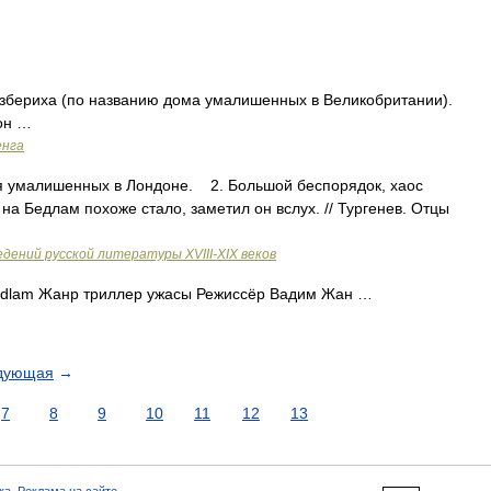
разбериха (по названию дома умалишенных в Великобритании).
он …
енга
я умалишенных в Лондоне. 2. Большой беспорядок, хаос
 на Бедлам похоже стало, заметил он вслух. // Тургенев. Отцы
дений русской литературы ХVIII-ХIХ веков
dlam Жанр триллер ужасы Режиссёр Вадим Жан …
дующая
→
7
8
9
10
11
12
13