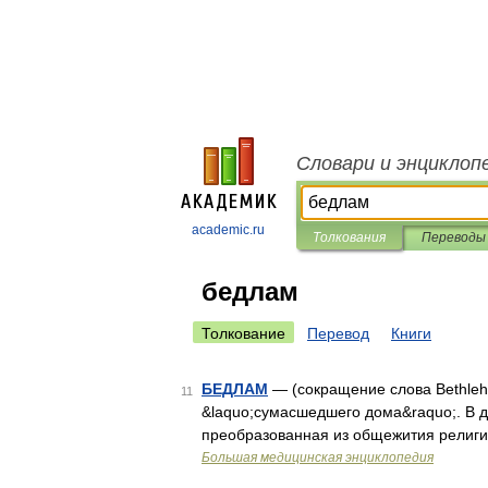
Словари и энциклоп
academic.ru
Толкования
Переводы
бедлам
Толкование
Перевод
Книги
БЕДЛАМ
— (сокращение слова Bethleh
11
&laquo;сумасшедшего дома&raquo;. В д
преобразованная из общежития религи
Большая медицинская энциклопедия